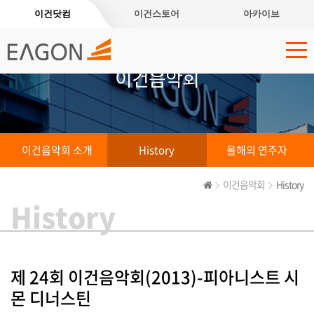
이건닷컴
이건스토어
아카이브
이건음악회
이건음악회 소개
History
올해의 연주자
이건음악회
History
History
제 24회 이건음악회(2013)-피아니스트 시
몬 디너스틴