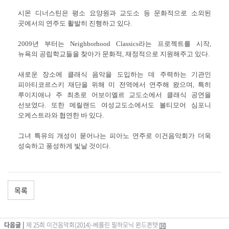
시몬 디너스틴은 평소 요양원과 교도소 등 문화적으로 소외된
곳에서의 연주도 활발히 진행하고 있다.
2009년 부터는 Neighborhood Classics라는 프로젝트를 시작,
뉴욕의 공립학교들을 찾아가 문화적, 재정적으로 지원해주고 있다.
새로운 장소에 클래식 음악을 도입하는 데 주력하는 기관인
피아티코르스키 재단을 위해 미 전역에서 연주해 왔으며, 특히
루이지애나 주 최초로 어보이엘르 교도소에서 클래식 공연을
선보였다. 또한 메릴랜드 여성교도소에서도 볼티모어 심포니
오케스트라와 협연한 바 있다.
그녀 특유의 개성이 묻어나는 피아노 연주로 이건음악회가 더욱
성숙하고 풍성하게 빛날 것이다.
목록
다음글 |
제 25회 이건음악회(2014)-베를린 필하모닉 윈드퀸텟