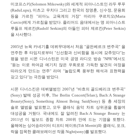
미코프스키(Solomon Mikowsky)와 세계적 피아니스트인 라두
루푸
(RaduLupu), 미츠고 우치다 그리고 한국의 정명훈, 신수정, 문용희
등을 가르친 "피아노 교육계의 거장" 마리아 쿠르치오(Maria
Curcio)에게 가르침을 받았다. 줄리어드 음대에서는 명 피아니스트
루돌프 제르킨(Rudolf Serkim)의 아들인 피터 제르킨(Peter Serkin)
을 사사했다.
2005년 뉴욕 카네기홀 데뷔무대에서 처음 "골든베르크 변주곡" 을
연주한 후 타임지로부터 "신선함과 신비함을 동시에 갖추었다"는
평을 받은 시몬 디너스틴은 미국 공영 라디오 방송 "NPR"에서도
"듣는 이로 하여금 예기치 않은 우회로로 가득한 발견의 여정을
따라오게 만드는 연주" 라며 "놀랍도록 풍부한 해석과 표현력을
갖고 있다"는 극찬을 받았다.
시몬 디너스킨은 데뷔앨범인 2007년 "바흐의 골드베리크 변주곡"
(Sony) 발매 성공 이후, The Berlin Concert(Telarc), Bach:A Strange
Beauty(Sony), Something Almost Being Said(Sony) 등 총 세장의
솔로 앨범을 발표했고, 모두 클래식 음악 차트 상위권을 휩쓸며
대성공을 거뒀다. 국내에도 잘 알려진 Bach:A Strange Beauty 는
2011년 미 빌보드 종합 차트 200위 안에 드는 기염을 토했다.
올해에는 싱어송라이터 티프티 메이트(Tift Merritt)와 클래식, 포크,
락을 접목한 콜래보레이션 작품 Night(sony)를 발표했다.