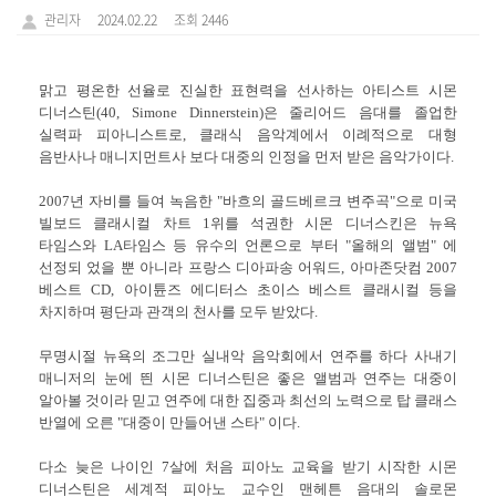
관리자
2024.02.22
조회 2446
맑고 평온한 선율로 진실한 표현력을 선사하는 아티스트 시몬
디너스틴(40, Simone Dinnerstein)은 줄리어드 음대를 졸업한
실력파 피아니스트로, 클래식 음악계에서 이례적으로 대형
음반사나 매니지먼트사 보다 대중의 인정을 먼저 받은 음악가이다.
2007년 자비를 들여 녹음한 "바흐의 골드베르크 변주곡"으로 미국
빌보드 클래시컬 차트 1위를 석권한 시몬 디너스킨은 뉴욕
타임스와 LA타임스 등 유수의 언론으로 부터 "올해의 앨범" 에
선정되 었을 뿐 아니라 프랑스 디아파송 어워드, 아마존닷컴 2007
베스트 CD, 아이튠즈 에디터스 초이스 베스트 클래시컬 등을
차지하며 평단과 관객의 천사를 모두 받았다.
무명시절 뉴욕의 조그만 실내악 음악회에서 연주를 하다 사내기
매니저의 눈에 띈 시몬 디너스틴은 좋은 앨범과 연주는 대중이
알아볼 것이라 믿고 연주에 대한 집중과 최선의 노력으로 탑 클래스
반열에 오른 "대중이 만들어낸 스타" 이다.
다소 늦은 나이인 7살에 처음 피아노 교육을 받기 시작한 시몬
디너스틴은 세계적 피아노 교수인 맨헤튼 음대의 솔로몬