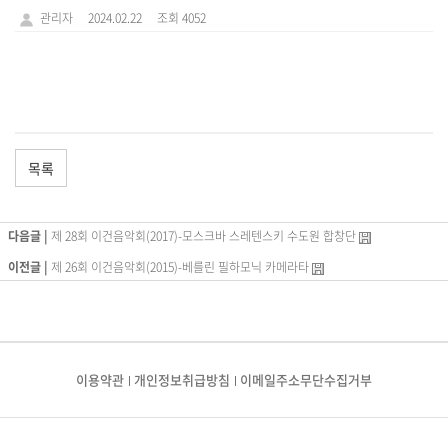
관리자
2024.02.22
조회 4052
목록
다음글 |
제 28회 이건음악회(2017)-모스크바 스레텐스키 수도원 합창단
이전글 |
제 26회 이건음악회(2015)-베를린 필하모닉 카메라타
이용약관
개인정보취급방침
이메일주소무단수집거부