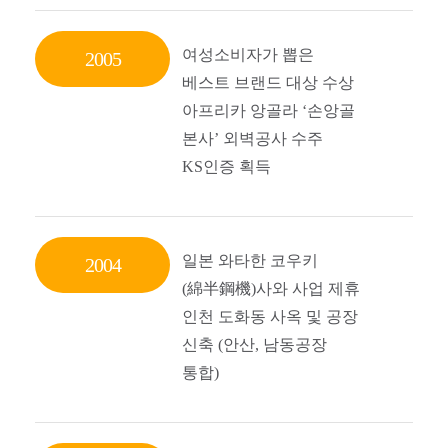
여성소비자가 뽑은
2005
베스트 브랜드 대상 수상
아프리카 앙골라 ‘손앙골
본사’ 외벽공사 수주
KS인증 획득
일본 와타한 코우키
2004
(綿半鋼機)사와 사업 제휴
인천 도화동 사옥 및 공장
신축 (안산, 남동공장
통합)