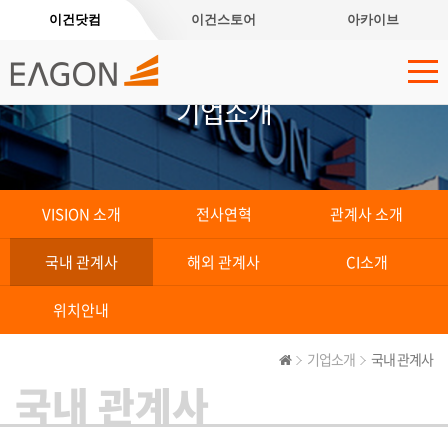
이건닷컴
이건스토어
아카이브
기업소개
VISION 소개
전사연혁
관계사 소개
국내 관계사
해외 관계사
CI소개
위치안내
기업소개
국내 관계사
국내 관계사