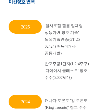
이건창호 연혁
'일사조절 필름 일체형
2025
성능가변 창호 기술'
녹색기술인증(GT-25-
02424) 획득(4개사
공동개발)
반포주공1단지(1·2
·4주구)
'디에이치 클래스트' 창호
수주(5,007세대)
캐나다 토론토 '킹 토론도
2024
(King Toronto)' 창호 수주