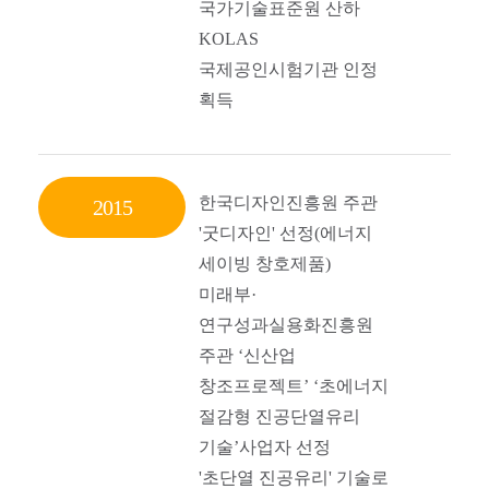
국가기술표준원 산하
KOLAS
국제공인시험기관 인정
획득
한국디자인진흥원 주관
2015
'굿디자인' 선정(에너지
세이빙 창호제품)
미래부·
연구성과실용화진흥원
주관 ‘신산업
창조프로젝트’ ‘초에너지
절감형 진공단열유리
기술’사업자 선정
'초단열 진공유리' 기술로