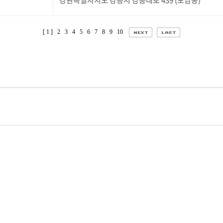
강원특별자치도 강릉시 강릉대로 439 (포남동)
[ 1 ]
2
3
4
5
6
7
8
9
10