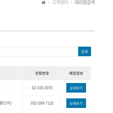
고객센터
대리점검색
검색
전화번호
매장정보
02-333-2070
상세보기
유통단지)
032-589-7132
상세보기