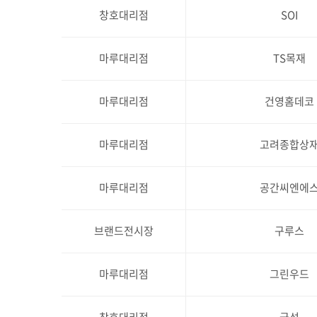
창호대리점
SOI
마루대리점
TS목재
마루대리점
건영홈데코
마루대리점
고려종합상
마루대리점
공간씨엔에
브랜드전시장
구루스
마루대리점
그린우드